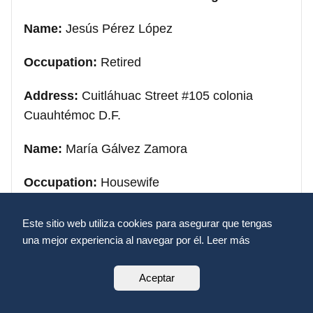
Name:
Jesús Pérez López
Occupation:
Retired
Address:
Cuitláhuac Street #105 colonia
Cuauhtémoc D.F.
Name:
María Gálvez Zamora
Occupation:
Housewife
Address:
Cuitláhuac #105 Cuauhtémoc
Este sitio web utiliza cookies para asegurar que tengas
colonia Cuauhtémoc #105 D.F.
una mejor experiencia al navegar por él. Leer más
Parents of the bride and groom
Aceptar
Name:
Raimundo Hernández González