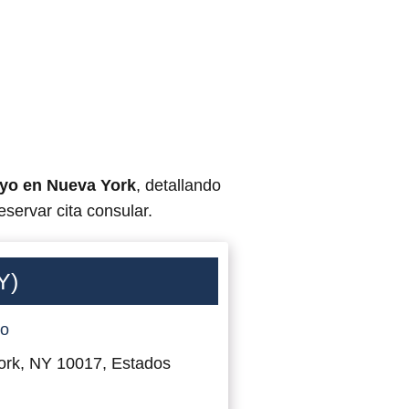
yo en Nueva York
, detallando
eservar cita consular.
Y)
do
ork, NY 10017, Estados