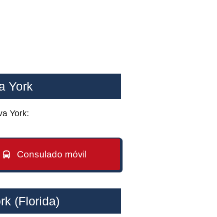
a York
va York:
Consulado móvil
k (Florida)