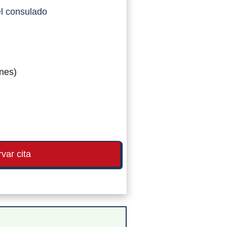
l consulado
rnes)
var cita