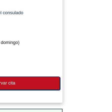
l consulado
– domingo)
var cita