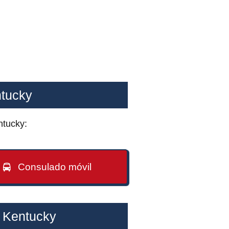
ntucky
ntucky:
Consulado móvil
, Kentucky