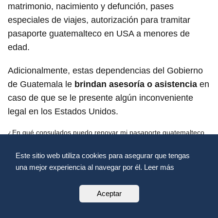
matrimonio, nacimiento y defunción, pases
especiales de viajes, autorización para tramitar
pasaporte guatemalteco en USA a menores de
edad.
Adicionalmente, estas dependencias del Gobierno
de Guatemala le
brindan asesoría o asistencia
en
caso de que se le presente algún inconveniente
legal en los Estados Unidos.
¿En qué consulados puedo renovar mi pasaporte guatemalteco
en USA?
Este sitio web utiliza cookies para asegurar que tengas
Puede renovar su pasaporte guatemalteco en USA
una mejor experiencia al navegar por él. Leer más
en cualquiera de los consulados de Guatemala
en los Estados Unidos
, ubicados en: Florida, New
Aceptar
York, Washington, Atlanta, Boston, Charlotte,
Chicago, Texas, Colorado, Charlotte, Carolina del